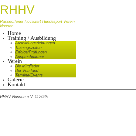
RHHV
Rasseoffener Hovawart Hundesport Verein
Nossen
Home
Training / Ausbildung
Ausbildungsrichtungen
Trainingszeiten
Erfolge/Prüfungen
Ansprechpartner
Verein
Die Mitglieder
Der Vorstand
Termine/Events
Galerie
Kontakt
RHHV Nossen e.V. © 2025