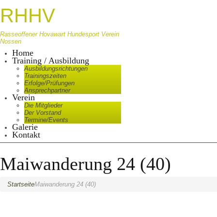
RHHV
Rasseoffener Hovawart Hundesport Verein
Nossen
Home
Training / Ausbildung
Ausbildungsrichtungen
Trainingszeiten
Erfolge/Prüfungen
Ansprechpartner
Verein
Die Mitglieder
Der Vorstand
Termine/Events
Galerie
Kontakt
Maiwanderung 24 (40)
Startseite
Maiwanderung 24 (40)